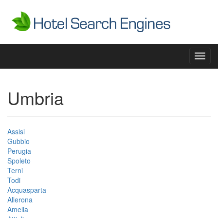
Toggl
navig
Umbria
Assisi
Gubbio
Perugia
Spoleto
Terni
Todi
Acquasparta
Allerona
Amelia