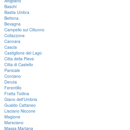
Attigliano
Baschi
Bastia Umbra
Bettona
Bevagna
Campello sul Clitunno
Collazzone
Cannara
Cascia
Castiglione del Lago
Citta della Pieve
Citta di Castello
Panicale
Corciano
Deruta
Ferentillo
Fratta Todina
Giano dell'Umbria
Gualdo Cattaneo
Lisciano Niccone
Magione
Marsciano
Massa Martana