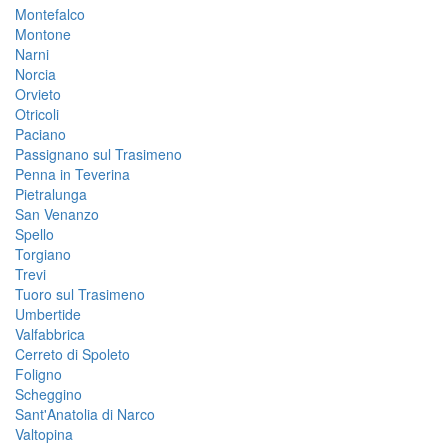
Montefalco
Montone
Narni
Norcia
Orvieto
Otricoli
Paciano
Passignano sul Trasimeno
Penna in Teverina
Pietralunga
San Venanzo
Spello
Torgiano
Trevi
Tuoro sul Trasimeno
Umbertide
Valfabbrica
Cerreto di Spoleto
Foligno
Scheggino
Sant'Anatolia di Narco
Valtopina