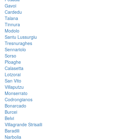
Gavoi
Cardedu
Talana
Tinnura
Modolo
Santu Lussurgiu
Tresnuraghes
Sennariolo
Sorso
Ploaghe
Calasetta
Lotzorai
San Vito
Villaputzu
Monserrato
Codrongianos
Bonarcado
Burcei
Belvi
Villagrande Strisaili
Baradili
Narbolia