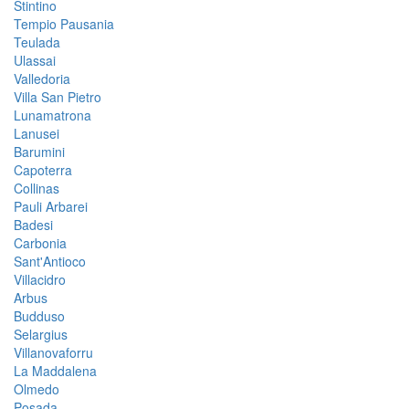
Stintino
Tempio Pausania
Teulada
Ulassai
Valledoria
Villa San Pietro
Lunamatrona
Lanusei
Barumini
Capoterra
Collinas
Pauli Arbarei
Badesi
Carbonia
Sant'Antioco
Villacidro
Arbus
Budduso
Selargius
Villanovaforru
La Maddalena
Olmedo
Posada