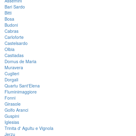
Assemini
Bari Sardo
Bitti
Bosa
Budoni
Cabras
Carloforte
Castelsardo
Olbia
Castiadas
Domus de Maria
Muravera
Cuglieri
Dorgali
Quartu Sant'Elena
Fluminimaggiore
Fonni
Girasole
Golfo Aranci
Guspini
Iglesias
Trinita d' Agultu e Vignola
Jerzu