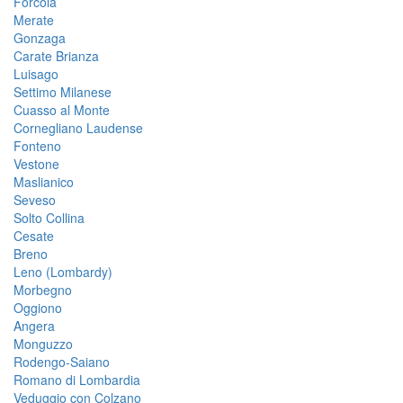
Forcola
Merate
Gonzaga
Carate Brianza
Luisago
Settimo Milanese
Cuasso al Monte
Cornegliano Laudense
Fonteno
Vestone
Maslianico
Seveso
Solto Collina
Cesate
Breno
Leno (Lombardy)
Morbegno
Oggiono
Angera
Monguzzo
Rodengo-Saiano
Romano di Lombardia
Veduggio con Colzano