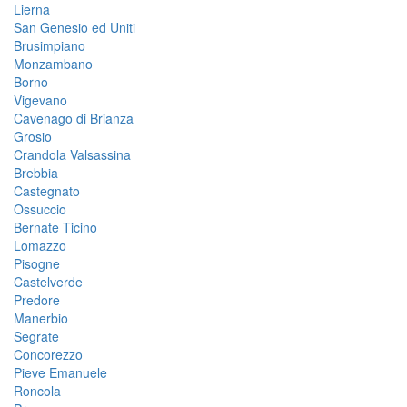
Lierna
San Genesio ed Uniti
Brusimpiano
Monzambano
Borno
Vigevano
Cavenago di Brianza
Grosio
Crandola Valsassina
Brebbia
Castegnato
Ossuccio
Bernate Ticino
Lomazzo
Pisogne
Castelverde
Predore
Manerbio
Segrate
Concorezzo
Pieve Emanuele
Roncola