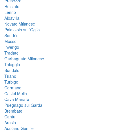
Presezzo
Rezzato
Lenno
Albavilla
Novate Milanese
Palazzolo sull'Oglio
Sondrio
Musso
Inverigo
Tradate
Garbagnate Milanese
Taleggio
Sondalo
Tirano
Turbigo
Cormano
Castel Mella
Cava Manara
Puegnago sul Garda
Brembate
Cantu
Arosio
Appiano Gentile