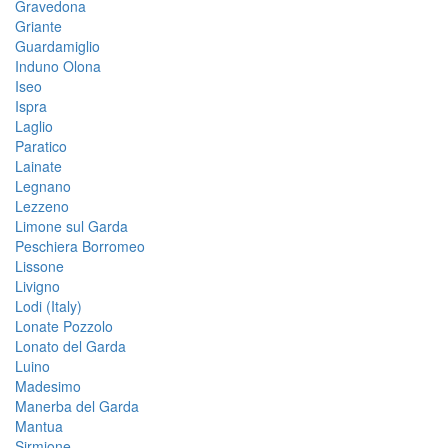
Gravedona
Griante
Guardamiglio
Induno Olona
Iseo
Ispra
Laglio
Paratico
Lainate
Legnano
Lezzeno
Limone sul Garda
Peschiera Borromeo
Lissone
Livigno
Lodi (Italy)
Lonate Pozzolo
Lonato del Garda
Luino
Madesimo
Manerba del Garda
Mantua
Sirmione