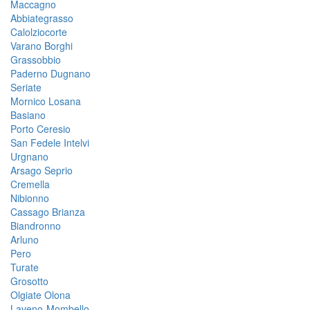
Maccagno
Abbiategrasso
Calolziocorte
Varano Borghi
Grassobbio
Paderno Dugnano
Seriate
Mornico Losana
Basiano
Porto Ceresio
San Fedele Intelvi
Urgnano
Arsago Seprio
Cremella
Nibionno
Cassago Brianza
Biandronno
Arluno
Pero
Turate
Grosotto
Olgiate Olona
Laveno-Mombello