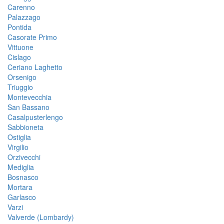
Carenno
Palazzago
Pontida
Casorate Primo
Vittuone
Cislago
Ceriano Laghetto
Orsenigo
Triuggio
Montevecchia
San Bassano
Casalpusterlengo
Sabbioneta
Ostiglia
Virgilio
Orzivecchi
Mediglia
Bosnasco
Mortara
Garlasco
Varzi
Valverde (Lombardy)