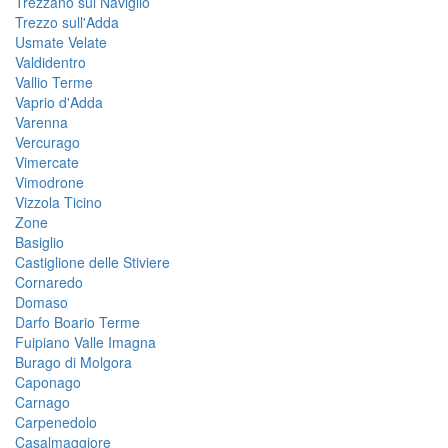
Trezzano sul Naviglio
Trezzo sull'Adda
Usmate Velate
Valdidentro
Vallio Terme
Vaprio d'Adda
Varenna
Vercurago
Vimercate
Vimodrone
Vizzola Ticino
Zone
Basiglio
Castiglione delle Stiviere
Cornaredo
Domaso
Darfo Boario Terme
Fuipiano Valle Imagna
Burago di Molgora
Caponago
Carnago
Carpenedolo
Casalmaggiore