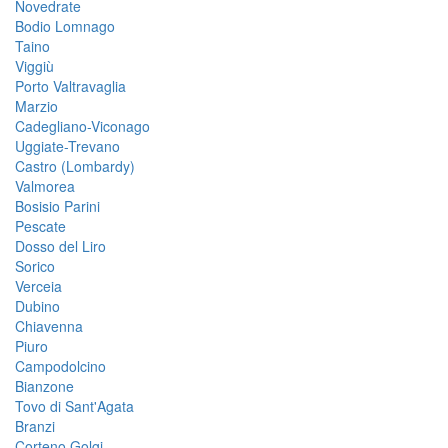
Novedrate
Bodio Lomnago
Taino
Viggiù
Porto Valtravaglia
Marzio
Cadegliano-Viconago
Uggiate-Trevano
Castro (Lombardy)
Valmorea
Bosisio Parini
Pescate
Dosso del Liro
Sorico
Verceia
Dubino
Chiavenna
Piuro
Campodolcino
Bianzone
Tovo di Sant'Agata
Branzi
Corteno Golgi