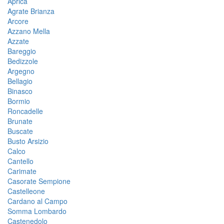
Aprica
Agrate Brianza
Arcore
Azzano Mella
Azzate
Bareggio
Bedizzole
Argegno
Bellagio
Binasco
Bormio
Roncadelle
Brunate
Buscate
Busto Arsizio
Calco
Cantello
Carimate
Casorate Sempione
Castelleone
Cardano al Campo
Somma Lombardo
Castenedolo