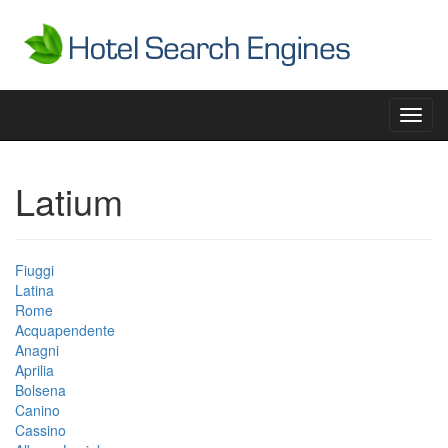
Toggl
navig
Latium
Fiuggi
Latina
Rome
Acquapendente
Anagni
Aprilia
Bolsena
Canino
Cassino