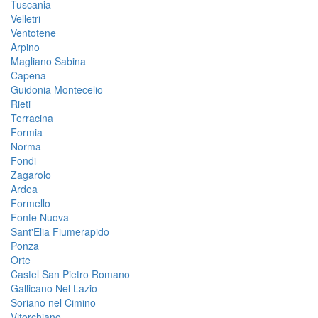
Tuscania
Velletri
Ventotene
Arpino
Magliano Sabina
Capena
Guidonia Montecelio
Rieti
Terracina
Formia
Norma
Fondi
Zagarolo
Ardea
Formello
Fonte Nuova
Sant'Elia Fiumerapido
Ponza
Orte
Castel San Pietro Romano
Gallicano Nel Lazio
Soriano nel Cimino
Vitorchiano