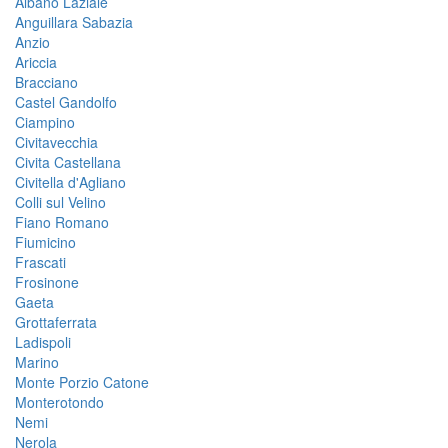
Albano Laziale
Anguillara Sabazia
Anzio
Ariccia
Bracciano
Castel Gandolfo
Ciampino
Civitavecchia
Civita Castellana
Civitella d'Agliano
Colli sul Velino
Fiano Romano
Fiumicino
Frascati
Frosinone
Gaeta
Grottaferrata
Ladispoli
Marino
Monte Porzio Catone
Monterotondo
Nemi
Nerola