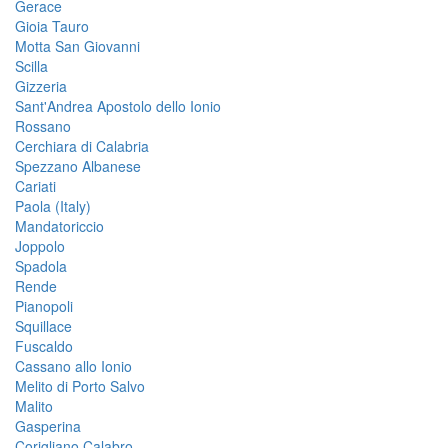
Gerace
Gioia Tauro
Motta San Giovanni
Scilla
Gizzeria
Sant'Andrea Apostolo dello Ionio
Rossano
Cerchiara di Calabria
Spezzano Albanese
Cariati
Paola (Italy)
Mandatoriccio
Joppolo
Spadola
Rende
Pianopoli
Squillace
Fuscaldo
Cassano allo Ionio
Melito di Porto Salvo
Malito
Gasperina
Corigliano Calabro