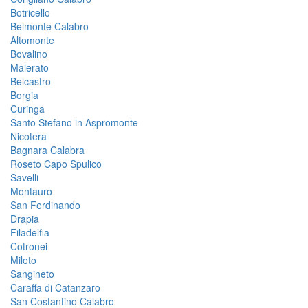
Botricello
Belmonte Calabro
Altomonte
Bovalino
Maierato
Belcastro
Borgia
Curinga
Santo Stefano in Aspromonte
Nicotera
Bagnara Calabra
Roseto Capo Spulico
Savelli
Montauro
San Ferdinando
Drapia
Filadelfia
Cotronei
Mileto
Sangineto
Caraffa di Catanzaro
San Costantino Calabro