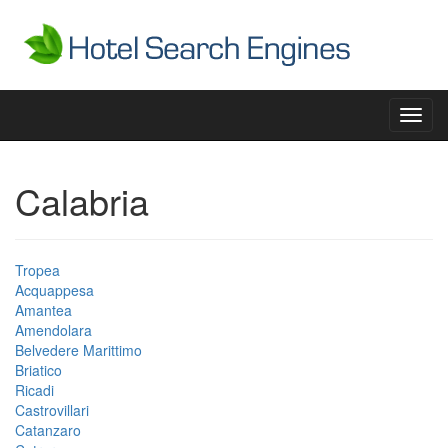
Toggl
navig
Calabria
Tropea
Acquappesa
Amantea
Amendolara
Belvedere Marittimo
Briatico
Ricadi
Castrovillari
Catanzaro