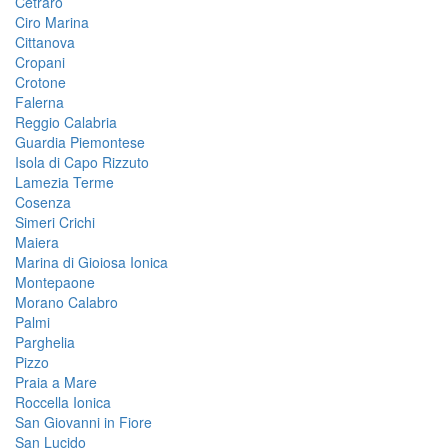
Cetraro
Ciro Marina
Cittanova
Cropani
Crotone
Falerna
Reggio Calabria
Guardia Piemontese
Isola di Capo Rizzuto
Lamezia Terme
Cosenza
Simeri Crichi
Maiera
Marina di Gioiosa Ionica
Montepaone
Morano Calabro
Palmi
Parghelia
Pizzo
Praia a Mare
Roccella Ionica
San Giovanni in Fiore
San Lucido