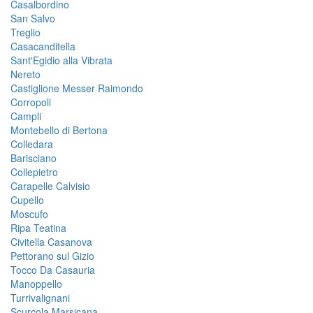
Casalbordino
San Salvo
Treglio
Casacanditella
Sant'Egidio alla Vibrata
Nereto
Castiglione Messer Raimondo
Corropoli
Campli
Montebello di Bertona
Colledara
Barisciano
Collepietro
Carapelle Calvisio
Cupello
Moscufo
Ripa Teatina
Civitella Casanova
Pettorano sul Gizio
Tocco Da Casauria
Manoppello
Turrivalignani
Scurcola Marsicana