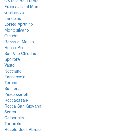
Civitella del Tronto
Francavilla al Mare
Giulianova
Lanciano
Loreto Aprutino
Montesilvano
Ovindoli
Rocca di Mezzo
Rocca Pia
San Vito Chietino
Spoltore
Vasto
Nocciano
Fossacesia
Teramo
Sulmona
Pescasseroli
Roccacasale
Rocca San Giovanni
Scerni
Colonnella
Tortoreto
Roseto degli Abruzzi