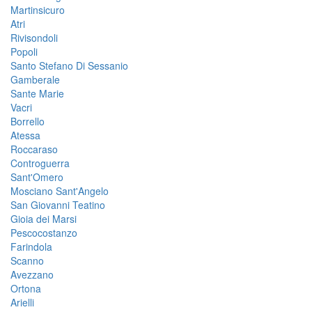
Martinsicuro
Atri
Rivisondoli
Popoli
Santo Stefano Di Sessanio
Gamberale
Sante Marie
Vacri
Borrello
Atessa
Roccaraso
Controguerra
Sant'Omero
Mosciano Sant'Angelo
San Giovanni Teatino
Gioia dei Marsi
Pescocostanzo
Farindola
Scanno
Avezzano
Ortona
Arielli